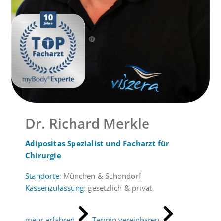
Dr. Richard Merkle
Adipositas Spezialist und Facharzt für
Chirurgie
Standorte
:
München & Schondorf
Kassenzulassung
:
gesetzlich & privat
mehr erfahren
Termin vereinbaren