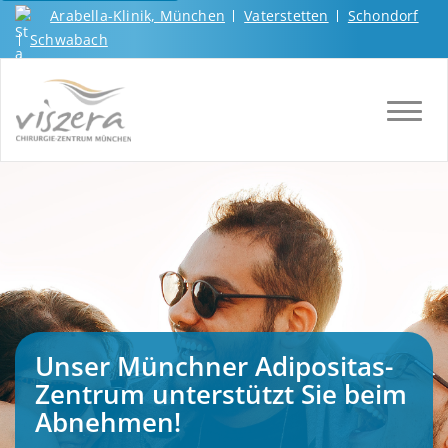
Arabella-Klinik, München
Vaterstetten
Schondorf
Schwabach
TOGGL
Unser Münchner Adipositas-
Zentrum unterstützt Sie beim
Abnehmen!