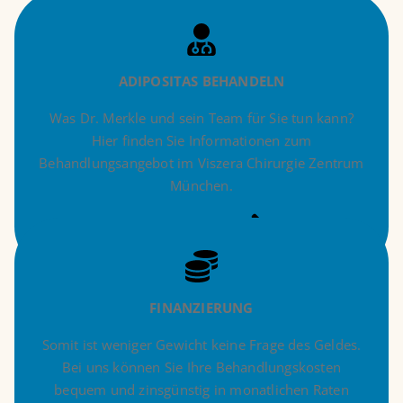
ADIPOSITAS BEHANDELN
Was Dr. Merkle und sein Team für Sie tun kann?
Hier finden Sie Informationen zum
Behandlungsangebot im Viszera Chirurgie Zentrum
München.
Mehr zu Therapien
FINANZIERUNG
Somit ist weniger Gewicht keine Frage des Geldes.
Bei uns können Sie Ihre Behandlungskosten
bequem und zinsgünstig in monatlichen Raten