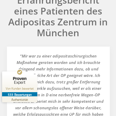
Erfahrungsbericht
eines Patienten des
Adipositas Zentrum in
München
Kundenbewertungen und Erfahrungen zu
Viszera Chirurgie-Zentrum München
SEHR GUT
%
95
Empfehlungen auf
“Mir war zu einer adipositaschirurgischen
ProvenExpert.com
5,00
/
4,93
Maßnahme geraten worden und ich brauchte
19
dringend mehr Informationen dazu, ob und
514
wenn ja, welche Art der OP geeignet wäre. Ich
Bewertungen auf
5
Bewertungen von
ProvenExpert.com
anderen Quellen
entschied mich dazu, trotz großer Entfernung
Herrn Dr. Merkle aufzusuchen, weil er als einer
Von Kunden bewertet
Blick aufs ProvenExpert-Profil werfen
von Wenigen in D eine narbenfreie Magen-OP
533
Bewertungen
30.07.2026
Authentizität
anbietet. Er beriet mich in sehr kompetenter und
vor allem schonungslos offener Weise darüber,
Online-Termin
welche Erfolgsaussichten eine OP für mich haben