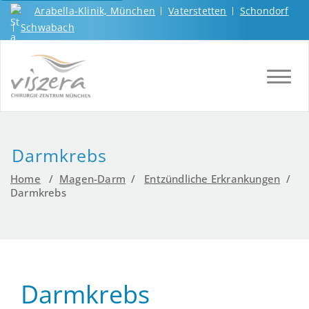
Arabella-Klinik, München
Vaterstetten
Schondorf
Schwabach
TOGGL
Darmkrebs
Home
/
Magen-Darm
/
Entzündliche Erkrankungen
/
Darmkrebs
Darmkrebs