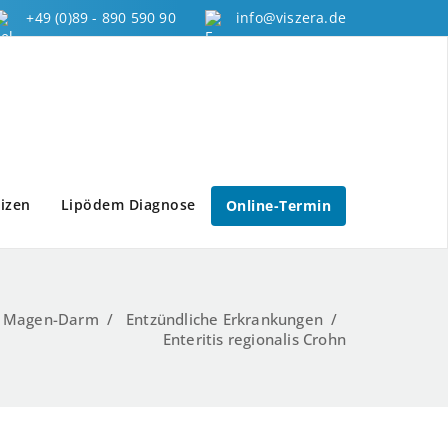
+49 (0)89 - 890 590 90
info@viszera.de
izen
Lipödem Diagnose
Online-Termin
/
Magen-Darm
/
Entzündliche Erkrankungen
/
Enteritis regionalis Crohn