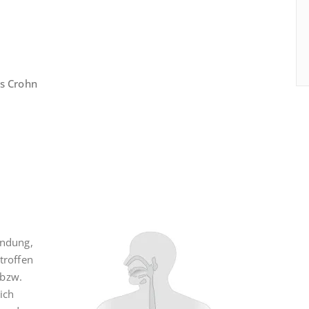
s Crohn
ündung,
troffen
 bzw.
ich