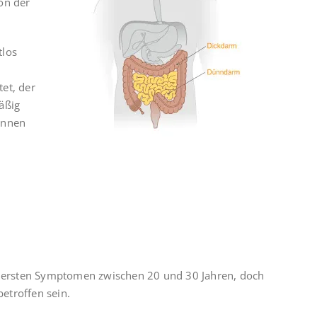
on der
tlos
et, der
äßig
können
en ersten Symptomen zwischen 20 und 30 Jahren, doch
etroffen sein.