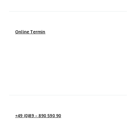
Montag – Donnerstag
8.00 – 17.00
Freitag
8.00 – 13.00
Online Termin
Erreichbarkeit per Telefon
8.00 – 12.00
Montag – Donnerstag
13.00 – 17.00
Freitag
8.00 – 13.00
+49 (0)89 – 890 590 90