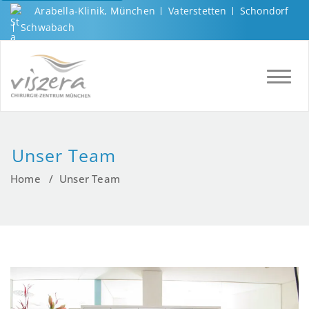
Arabella-Klinik, München
Vaterstetten
Schondorf
Schwabach
TOGGL
Unser Team
Home
/
Unser Team