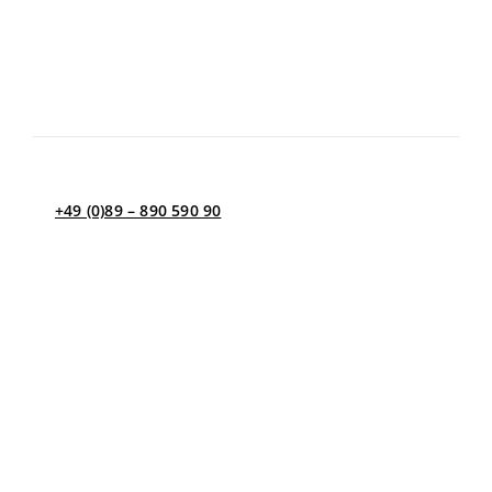
Erreichbarkeit per Telefon
8.00 – 12.00
Montag – Donnerstag
13.00 – 17.00
Freitag
8.00 – 13.00
+49 (0)89 – 890 590 90
Kontakt per E-Mail
Bei Fragen, bzw. Rezeptwünschen außerhalb dieser Zeit
schreiben Sie uns gerne eine Nachricht an
info@viszera.de und wir kümmern uns umgehend um
Ihr Anliegen.