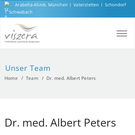
Arabella-Klinik, München
Vaterstetten
Schondorf
Schwabach
TOGGL
Unser Team
Home
/
Team
/
Dr. med. Albert Peters
Dr. med. Albert Peters