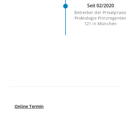
Seit 02/2020
Betreiber der Privatpraxis
Proktologie Prinzregenten
121 in München
Unsere Öffnungszeiten
Montag – Donnerstag
8.00 – 17.00
Freitag
8.00 – 13.00
Online Termin