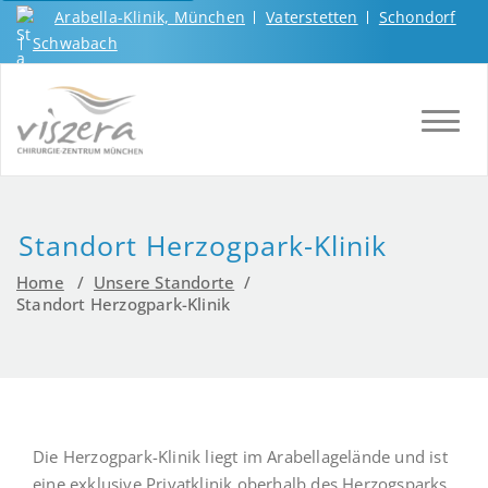
Arabella-Klinik, München
Vaterstetten
Schondorf
Schwabach
TOGGL
Standort Herzogpark-Klinik
Home
/
Unsere Standorte
/
Standort Herzogpark-Klinik
Die Herzogpark-Klinik liegt im Arabellagelände und ist
eine exklusive Privatklinik oberhalb des Herzogsparks