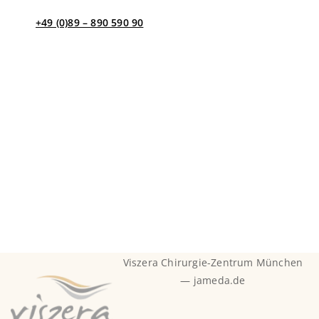
+49 (0)89 – 890 590 90
Kontakt per E-Mail
Bei Fragen, bzw. Rezeptwünschen außerhalb dieser Zeit
schreiben Sie uns gerne eine Nachricht an
info@viszera.de und wir kümmern uns umgehend um
Ihr Anliegen.
Viszera Chirurgie-Zentrum München
— jameda.de