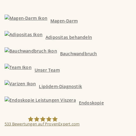
Magen-Darm
Adipositas behandeln
Bauchwandbruch
Unser Team
Lipödem-Diagnostik
Endoskopie
Kundenbewertungen und Erfahrungen zu
Viszera Chirurgie-Zentrum München
533
Bewertungen auf ProvenExpert.com
SEHR GUT
%
95
Empfehlungen auf