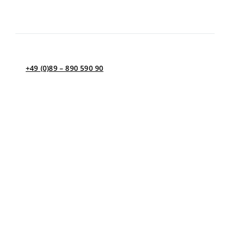
8.00 – 12.00
Montag – Donnerstag
13.00 – 17.00
Freitag
8.00 – 13.00
+49 (0)89 – 890 590 90
Kontakt per E-Mail
Bei Fragen, bzw. Rezeptwünschen außerhalb dieser Zeit
schreiben Sie uns gerne eine Nachricht an
info@viszera.de und wir kümmern uns umgehend um
Ihr Anliegen.