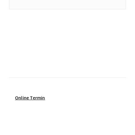
Unsere Öffnungszeiten
Montag – Donnerstag
8.00 – 17.00
Freitag
8.00 – 13.00
Online Termin
Erreichbarkeit per Telefon