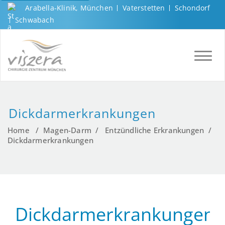
Arabella-Klinik, München
Vaterstetten
Schondorf
Schwabach
TOGGL
Dickdarmerkrankungen
Home
/
Magen-Darm
/
Entzündliche Erkrankungen
/
Dickdarmerkrankungen
Dickdarmerkrankungen