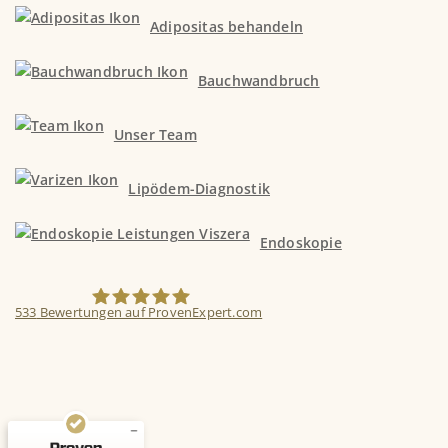
Adipositas behandeln
Bauchwandbruch
Unser Team
Lipödem-Diagnostik
Endoskopie
Kundenbewertungen und Erfahrungen zu
Viszera Chirurgie-Zentrum München
533
Bewertungen auf ProvenExpert.com
SEHR GUT
%
95
Empfehlungen auf
Viszera Chirurgie-Zentrum München
ProvenExpert.com
5,00
/
4,93
19
514
Bewertungen auf
5
Bewertungen von