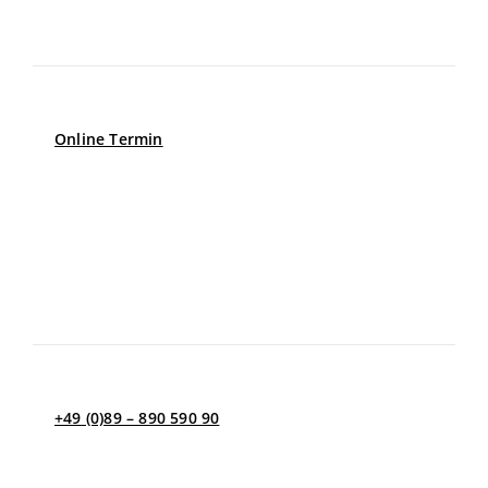
Montag – Donnerstag
8.00 – 17.00
Freitag
8.00 – 13.00
Online Termin
Erreichbarkeit per Telefon
8.00 – 12.00
Montag – Donnerstag
13.00 – 17.00
Freitag
8.00 – 13.00
+49 (0)89 – 890 590 90