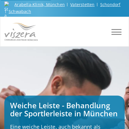
Arabella-Klinik, München
Vaterstetten
Schondorf
Schwabach
TOGGL
Weiche Leiste - Behandlung
der Sportlerleiste in München
Eine weiche Leiste, auch bekannt als