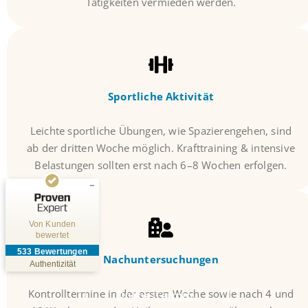
Tätigkeiten vermieden werden.
Kundenbewertungen und Erfahrungen zu
Viszera Chirurgie-Zentrum München
Sportliche Aktivität
SEHR GUT
%
95
Leichte sportliche Übungen, wie Spazierengehen, sind
Empfehlungen auf
ab der dritten Woche möglich. Krafttraining & intensive
ProvenExpert.com
5,00
/
4,93
Belastungen sollten erst nach 6–8 Wochen erfolgen.
19
514
Bewertungen auf
Bewertungen von
ProvenExpert.com
5 anderen Quellen
Von Kunden
bewertet
Blick aufs ProvenExpert-Profil werfen
533
Bewertungen
Nachuntersuchungen
30.07.2026
Authentizität
Kontrolltermine in der ersten Woche sowie nach 4 und
Online-Termin