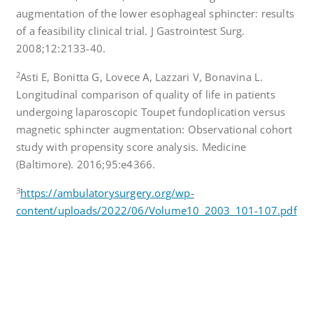
augmentation of the lower esophageal sphincter: results
of a feasibility clinical trial. J Gastrointest Surg.
2008;12:2133-40.
2
Asti E, Bonitta G, Lovece A, Lazzari V, Bonavina L.
Longitudinal comparison of quality of life in patients
undergoing laparoscopic Toupet fundoplication versus
magnetic sphincter augmentation: Observational cohort
study with propensity score analysis. Medicine
(Baltimore). 2016;95:e4366.
3
https://ambulatorysurgery.org/wp-
content/uploads/2022/06/Volume10_2003_101-107.pdf