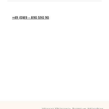
Freitag
8.00 – 13.00
+49 (0)89 – 890 590 90
Kontakt per E-Mail
Bei Fragen, bzw. Rezeptwünschen außerhalb dieser Zeit
schreiben Sie uns gerne eine Nachricht an
info@viszera.de und wir kümmern uns umgehend um
Ihr Anliegen.