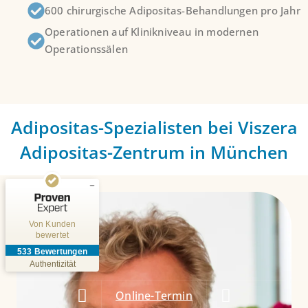
600 chirurgische Adipositas-Behandlungen pro Jahr
Operationen auf Klinikniveau in modernen
Operationssälen
Kundenbewertungen und Erfahrungen zu
Viszera Chirurgie-Zentrum München
SEHR GUT
Adipositas-Spezialisten bei Viszera
%
95
Empfehlungen auf
Adipositas-Zentrum in München
ProvenExpert.com
5,00
/
4,93
19
514
Bewertungen auf
Bewertungen von
ProvenExpert.com
5 anderen Quellen
Von Kunden
bewertet
Blick aufs ProvenExpert-Profil werfen
533
Bewertungen
30.07.2026
Authentizität
Online-Termin