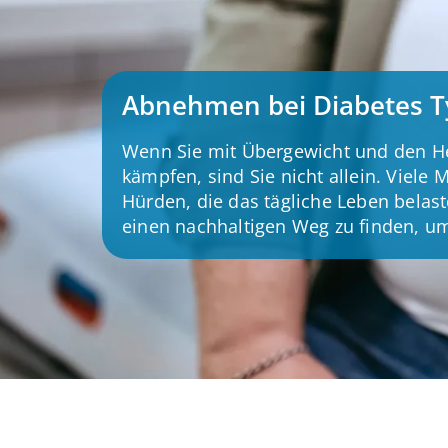
Abnehmen bei Diabetes T
Wenn Sie mit Übergewicht und den H
kämpfen, sind Sie nicht allein. Viele
Hürden, die das tägliche Leben belaste
einen nachhaltigen Weg zu finden, um