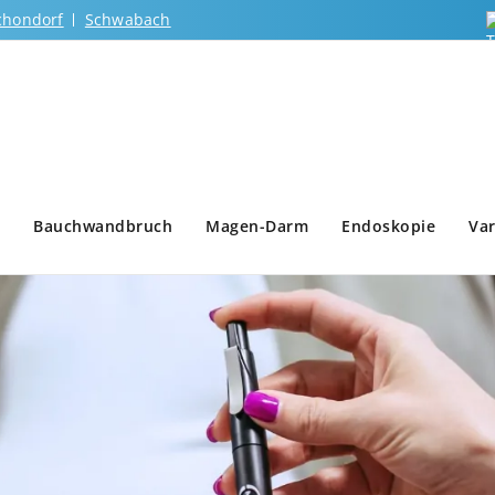
chondorf
Schwabach
Bauchwandbruch
Magen-Darm
Endoskopie
Var