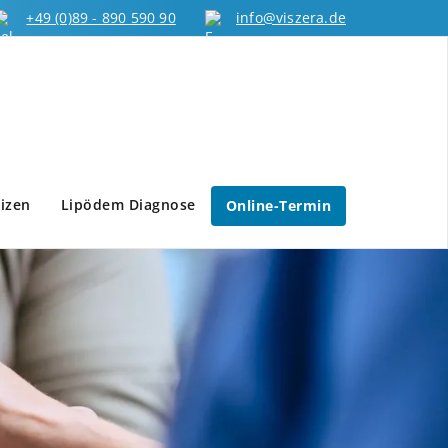
+49 (0)89 - 890 590 90
info@viszera.de
izen
Lipödem Diagnose
Online-Termin