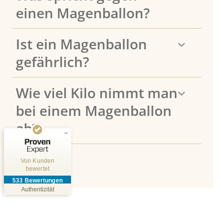
einen Magenballon?
Ist ein Magenballon
gefährlich?
Kundenbewertungen und Erfahrungen zu
Viszera Chirurgie-Zentrum München
SEHR GUT
Wie viel Kilo nimmt man
%
95
Empfehlungen auf
bei einem Magenballon
ProvenExpert.com
5,00
/
4,93
ab?
19
514
Bewertungen auf
Bewertungen von
ProvenExpert.com
5 anderen Quellen
Von Kunden
bewertet
Blick aufs ProvenExpert-Profil werfen
533
Bewertungen
30.07.2026
Authentizität
Online-Termin