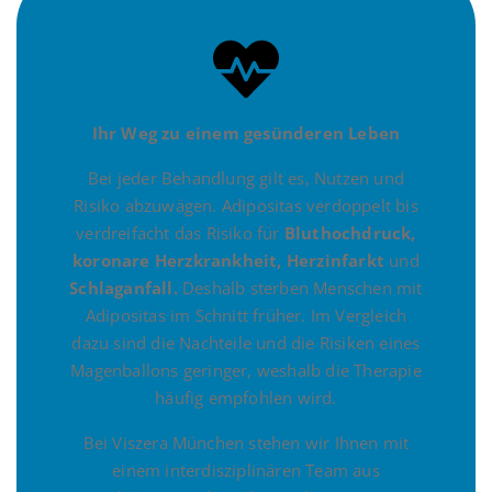
Ihr Weg zu einem gesünderen Leben
Bei jeder Behandlung gilt es, Nutzen und
Risiko abzuwägen. Adipositas verdoppelt bis
verdreifacht das Risiko für
Bluthochdruck,
koronare Herzkrankheit, Herzinfarkt
und
Schlaganfall.
Deshalb sterben Menschen mit
Adipositas im Schnitt früher. Im Vergleich
dazu sind die Nachteile und die Risiken eines
Magenballons geringer, weshalb die Therapie
häufig empfohlen wird.
Bei Viszera München stehen wir Ihnen mit
einem interdisziplinären Team aus