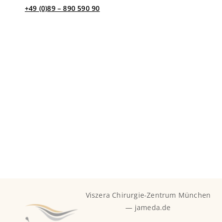
+49 (0)89 – 890 590 90
Kontakt per E-Mail
Bei Fragen, bzw. Rezeptwünschen außerhalb dieser Zeit
schreiben Sie uns gerne eine Nachricht an
info@viszera.de und wir kümmern uns umgehend um
Ihr Anliegen.
Viszera Chirurgie-Zentrum München
— jameda.de