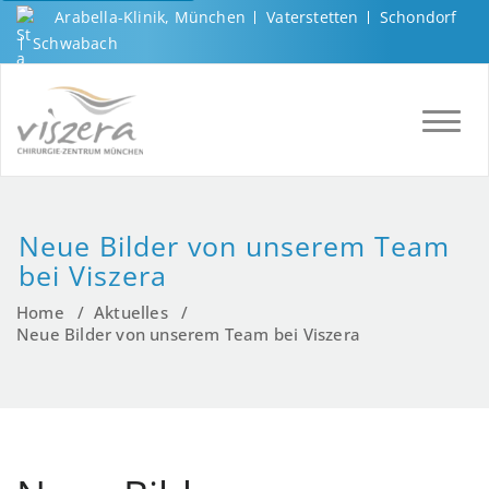
Arabella-Klinik, München
Vaterstetten
Schondorf
Schwabach
TOGGL
Neue Bilder von unserem Team
bei Viszera
Home
/
Aktuelles
/
Neue Bilder von unserem Team bei Viszera